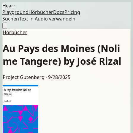
Hearr
Playground
Hörbücher
Docs
Pricing
Suchen
Text in Audio verwandeln
Hörbücher
Au Pays des Moines (Noli
me Tangere) by José Rizal
Project Gutenberg ·
9/28/2025