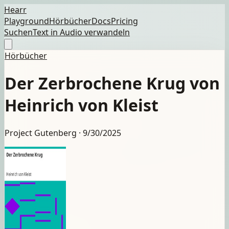
Hearr
Playground
Hörbücher
Docs
Pricing
Suchen
Text in Audio verwandeln
Hörbücher
Der Zerbrochene Krug von
Heinrich von Kleist
Project Gutenberg ·
9/30/2025