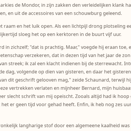
rkies de Mondor, in zijn zakken den verleidelijken klank h
den, en uit de accessoires van een schouwburg geleend.
het raam en het luik open. Als een lichtpijl drong plotseling
jkertijd sloeg het op een kerktoren in de buurt vijf uur.
n zichzelf; "dat is prachtig. Maar," voegde hij eraan toe,
wetenschap verzekeren, dat in dezen tijd van het jaar de zon 
an streek; ik zal een klacht indienen bij de sterrewacht. In
 dag, volgende op dien van gisteren, en daar het gisteren
 van dit geschrift gelooven mag," zeide Schaunard, terwijl 
eze vertrekken verlaten en mijnheer Bernard, mijn huisbaas
eer slecht schrift van mij opeischt. Zooals altijd had ik ho
t het er geen tijd voor gehad heeft. Enfin, ik heb nog zes uu
nkelijk langharige stof door een algemeene kaalheid was aa