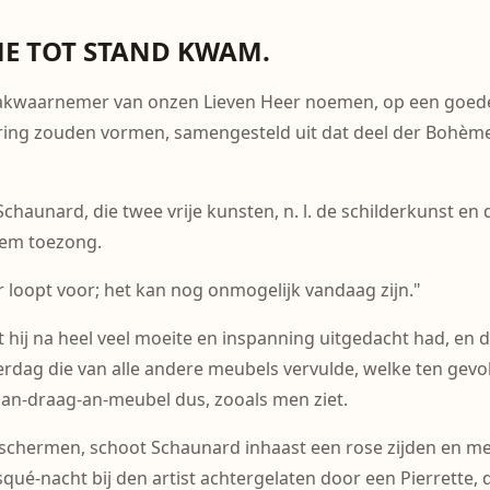
E TOT STAND KWAM.
 zaakwaarnemer van onzen Lieven Heer noemen, op een goede
ing zouden vormen, samengesteld uit dat deel der Bohème, 
aunard, die twee vrije kunsten, n. l. de schilderkunst en 
 hem toezong.
 loopt voor; het kan nog onmogelijk vandaag zijn."
dat hij na heel veel moeite en inspanning uitgedacht had, en 
 overdag die van alle andere meubels vervulde, welke ten ge
Jan-draag-an-meubel dus, zooals men ziet.
ermen, schoot Schaunard inhaast een rose zijden en met st
ué-nacht bij den artist achtergelaten door een Pierrette,