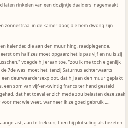
ad laten rinkelen van een dozijntje daalders, nagemaakt
 een zonnestraal in de kamer door, die hem dwong zijn
 een kalender, die aan den muur hing, raadplegende,
eerst om half zes moet opgaan; het is pas vijf en nu is zij
tusschen," voegde hij eraan toe, "zou ik me toch eigenlijk
 de 7de was, moet het, tenzij Saturnus achterwaarts
hij een deurwaardersexploot, dat hij aan den muur geplakt
, een som van vijf-en-twintig francs ter hand gesteld
op gehad, dat het toeval er zich mede zou belasten deze zaak
r voor me; wie weet, wanneer ik ze goed gebruik ....
ngetast, aan te trekken, toen hij plotseling als bezeten