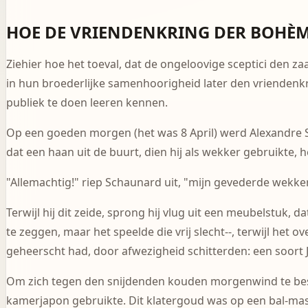
HOE DE VRIENDENKRING DER BOHÈM
Ziehier hoe het toeval, dat de ongeloovige sceptici den
in hun broederlijke samenhoorigheid later den vriendenkr
publiek te doen leeren kennen.
Op een goeden morgen (het was 8 April) werd Alexandre Sch
dat een haan uit de buurt, dien hij als wekker gebruikte,
"Allemachtig!" riep Schaunard uit, "mijn gevederde wekker
Terwijl hij dit zeide, sprong hij vlug uit een meubelstuk, 
te zeggen, maar het speelde die vrij slecht--, terwijl het
geheerscht had, door afwezigheid schitterden: een soort 
Om zich tegen den snijdenden kouden morgenwind te besch
kamerjapon gebruikte. Dit klatergoud was op een bal-masq