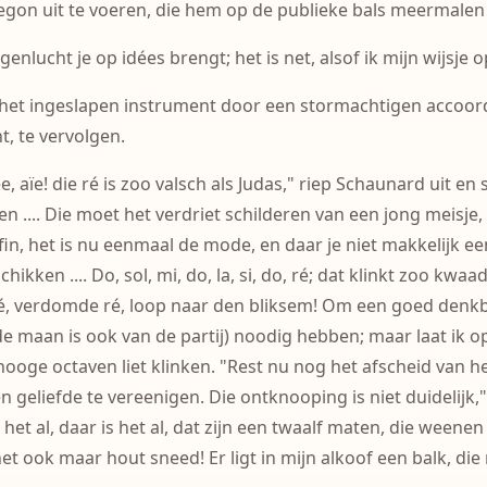
on uit te voeren, die hem op de publieke bals meermalen d
orgenlucht je op idées brengt; het is net, alsof ik mijn wijsje
 na het ingeslapen instrument door een stormachtigen accoo
t, te vervolgen.
 Nee, aïe! die ré is zoo valsch als Judas," riep Schaunard uit 
n .... Die moet het verdriet schilderen van een jong meisje
in, het is nu eenmaal de mode, en daar je niet makkelijk e
ken .... Do, sol, mi, do, la, si, do, ré; dat klinkt zoo kwaa
o, ré, verdomde ré, loop naar den bliksem! Om een goed denk
maan is ook van de partij) noodig hebben; maar laat ik oppass
hooge octaven liet klinken. "Rest nu nog het afscheid van he
geliefde te vereenigen. Die ontknooping is niet duidelijk,
het al, daar is het al, dat zijn een twaalf maten, die weenen a
het ook maar hout sneed! Er ligt in mijn alkoof een balk, die