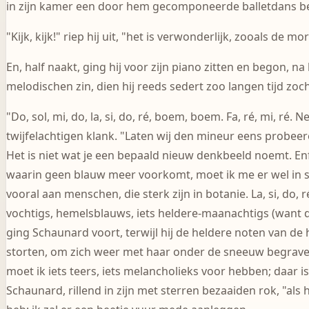
in zijn kamer een door hem gecomponeerde balletdans beg
"Kijk, kijk!" riep hij uit, "het is verwonderlijk, zooals de m
En, half naakt, ging hij voor zijn piano zitten en begon,
melodischen zin, dien hij reeds sedert zoo langen tijd zoch
"Do, sol, mi, do, la, si, do, ré, boem, boem. Fa, ré, mi, ré.
twijfelachtigen klank. "Laten wij den mineur eens probeere
Het is niet wat je een bepaald nieuw denkbeeld noemt. Enf
waarin geen blauw meer voorkomt, moet ik me er wel in schik
vooral aan menschen, die sterk zijn in botanie. La, si, d
vochtigs, hemelsblauws, iets heldere-maanachtigs (want de 
ging Schaunard voort, terwijl hij de heldere noten van de 
storten, om zich weer met haar onder de sneeuw begraven 
moet ik iets teers, iets melancholieks voor hebben; daar is 
Schaunard, rillend in zijn met sterren bezaaiden rok, "als 