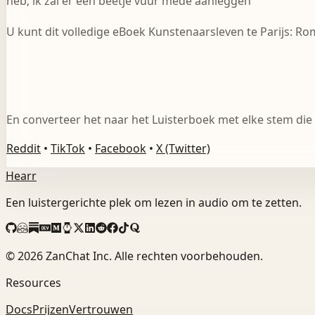
heb; ik zal er een beetje vuur mede aanleggen
U kunt dit volledige eBoek Kunstenaarsleven te Parijs: R
En converteer het naar het Luisterboek met elke stem die 
Reddit
•
TikTok
•
Facebook
•
X (Twitter)
Hearr
Een luistergerichte plek om lezen in audio om te zetten.
©
2026
ZanChat Inc. Alle rechten voorbehouden.
Resources
Docs
Prijzen
Vertrouwen