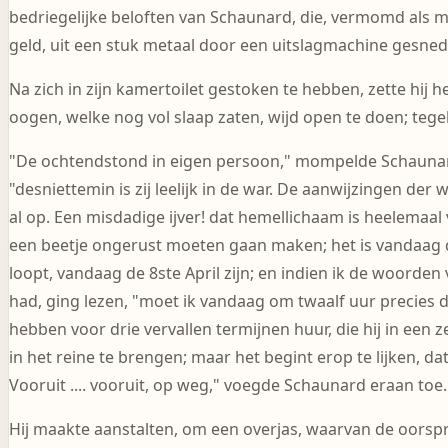
bedriegelijke beloften van Schaunard, die, vermomd als ma
geld, uit een stuk metaal door een uitslagmachine gesne
Na zich in zijn kamertoilet gestoken te hebben, zette hij 
oogen, welke nog vol slaap zaten, wijd open te doen; tegeli
"De ochtendstond in eigen persoon," mompelde Schaunard i
"desniettemin is zij leelijk in de war. De aanwijzingen der 
al op. Een misdadige ijver! dat hemellichaam is heelemaal v
een beetje ongerust moeten gaan maken; het is vandaag de
loopt, vandaag de 8ste April zijn; en indien ik de woorden
had, ging lezen, "moet ik vandaag om twaalf uur precies d
hebben voor drie vervallen termijnen huur, die hij in een z
in het reine te brengen; maar het begint erop te lijken, da
Vooruit .... vooruit, op weg," voegde Schaunard eraan toe.
Hij maakte aanstalten, om een overjas, waarvan de oorspro