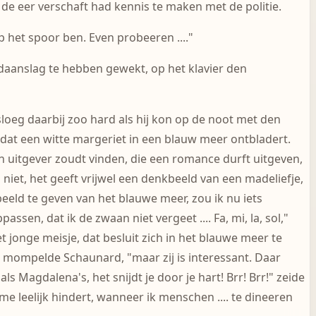
e eer verschaft had kennis te maken met de politie.
 op het spoor ben. Even probeeren ...."
rdaanslag te hebben gewekt, op het klavier den
en sloeg daarbij zoo hard als hij kon op de noot met den
, dat een witte margeriet in een blauw meer ontbladert.
en uitgever zoudt vinden, die een romance durft uitgeven,
d niet, het geeft vrijwel een denkbeeld van een madeliefje,
beeld te geven van het blauwe meer, zou ik nu iets
en, dat ik de zwaan niet vergeet .... Fa, mi, la, sol,"
t jonge meisje, dat besluit zich in het blauwe meer te
" mompelde Schaunard, "maar zij is interessant. Daar
ls Magdalena's, het snijdt je door je hart! Brr! Brr!" zeide
 me leelijk hindert, wanneer ik menschen .... te dineeren