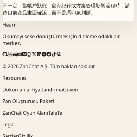
不一定。當帳戶狀態、儲存紀錄或方案管理影響流程時，請
依目前產品畫面確認，而不是憑印象判斷。
Hearr
Okumayı sese dönüştürmek için dinleme odaklı bir
merkez.
©
2026
ZanChat A.Ş. Tüm hakları saklıdır.
Resources
Dökümanlar
Fiyatlandırma
Güven
Zan Oluşturucu Paketi
ZanChat Oyun Alanı
TaleTal
Legal
Şartlar
Gizlilik