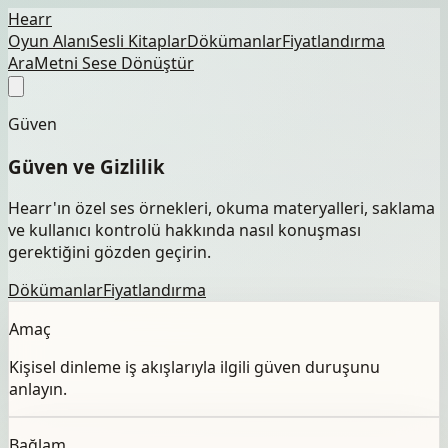
Hearr
Oyun Alanı
Sesli Kitaplar
Dökümanlar
Fiyatlandırma
Ara
Metni Sese Dönüştür
Güven
Güven ve Gizlilik
Hearr'ın özel ses örnekleri, okuma materyalleri, saklama
ve kullanıcı kontrolü hakkında nasıl konuşması
gerektiğini gözden geçirin.
Dökümanlar
Fiyatlandırma
Amaç
Kişisel dinleme iş akışlarıyla ilgili güven duruşunu
anlayın.
Bağlam