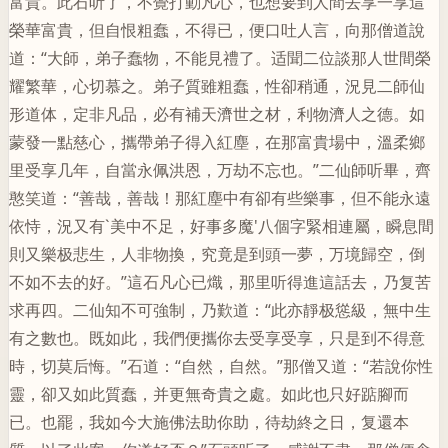
富貴。此石听了，不覺打動凡心，也想要到人間去享一享這
榮華富貴，但自恨粗蠢，不得已，便口吐人言，向那僧道說
道：“大師，弟子蠢物，不能見禮了。适聞二位談那人世間榮
耀繁華，心切慕之。弟子質雖粗蠢，性卻稍通，況見二師仙
形道体，定非凡品，必有補天濟世之材，利物濟人之德。如
蒙發一點慈心，攜帶弟子得入紅塵，在那富貴場中，溫柔鄉
里受享几年，自當永佩洪恩，万劫不忘也。”二仙師听畢，齊
憨笑道：“善哉，善哉！那紅塵中有卻有些樂事，但不能永遠
依恃，況又有`美中不足，好事多魔'八個字緊相連屬，瞬息間
則又樂极悲生，人非物換，究竟是到頭一夢，万境歸空，倒
不如不去的好。”這石凡心已熾，那里听得進這話去，乃复苦
求再四。二仙知不可強制，乃歎道：“此亦靜极慫級，無中生
有之數也。既如此，我們便攜你去受享受享，只是到不得意
時，切莫后悔。”石道：“自然，自然。”那僧又道：“若說你性
靈，卻又如此質蠢，并更無奇貴之處。如此也只好踮腳而
已。也罷，我如今大施佛法助你助，待劫終之日，复還本