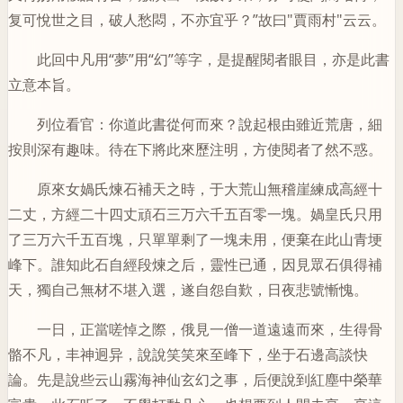
复可悅世之目，破人愁悶，不亦宜乎？”故曰"賈雨村"云云。
此回中凡用“夢”用“幻”等字，是提醒閱者眼目，亦是此書
立意本旨。
列位看官：你道此書從何而來？說起根由雖近荒唐，細
按則深有趣味。待在下將此來歷注明，方使閱者了然不惑。
原來女媧氏煉石補天之時，于大荒山無稽崖練成高經十
二丈，方經二十四丈頑石三万六千五百零一塊。媧皇氏只用
了三万六千五百塊，只單單剩了一塊未用，便棄在此山青埂
峰下。誰知此石自經段煉之后，靈性已通，因見眾石俱得補
天，獨自己無材不堪入選，遂自怨自歎，日夜悲號慚愧。
一日，正當嗟悼之際，俄見一僧一道遠遠而來，生得骨
骼不凡，丰神迥异，說說笑笑來至峰下，坐于石邊高談快
論。先是說些云山霧海神仙玄幻之事，后便說到紅塵中榮華