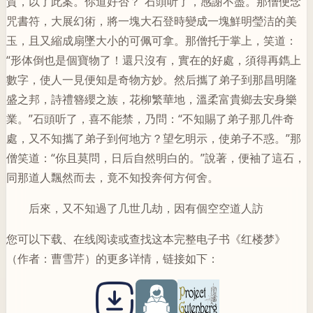
質，以了此案。你道好否？”石頭听了，感謝不盡。那僧便念
咒書符，大展幻術，將一塊大石登時變成一塊鮮明瑩洁的美
玉，且又縮成扇墜大小的可佩可拿。那僧托于掌上，笑道：
“形体倒也是個寶物了！還只沒有，實在的好處，須得再鐫上
數字，使人一見便知是奇物方妙。然后攜了弟子到那昌明隆
盛之邦，詩禮簪纓之族，花柳繁華地，溫柔富貴鄉去安身樂
業。”石頭听了，喜不能禁，乃問：“不知賜了弟子那几件奇
處，又不知攜了弟子到何地方？望乞明示，使弟子不惑。”那
僧笑道：“你且莫問，日后自然明白的。”說著，便袖了這石，
同那道人飄然而去，竟不知投奔何方何舍。
后來，又不知過了几世几劫，因有個空空道人訪
您可以下载、在线阅读或查找这本完整电子书《红楼梦》
（作者：曹雪芹）的更多详情，链接如下：