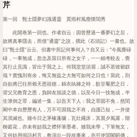
芹
第一回 甄士隱夢幻識通靈 賈雨村風塵懷閨秀
此開卷第一回也。作者自云：因曾歷過一番夢幻之后，
故將真事隱去，而借"通靈"之說，撰此《石頭記》一書也。故
曰"甄士隱"云云。但書中所記何事何人？自又云：“今風塵碌
碌，一事無成，忽念及當日所有之女子，一一細考較去，覺
其行止見識，皆出于我之上。何我堂堂須眉，誠不若彼裙釵
哉？實愧則有余，悔又無益之大無可如何之日也！當此，則
自欲將已往所賴天恩祖德，錦衣紈褲之時，飫甘饜肥之日，
背父兄教育之恩，負師友規談之德，以至今日一技無成，半
生潦倒之罪，編述一集，以告天下人：我之罪固不免，然閨
閣中本自歷歷有人，万不可因我之不肖，自護己短，一并使
其泯滅也。雖今日之茅椽蓬牖，瓦灶繩床，其晨夕風露，階
柳庭花，亦未有妨我之襟怀筆墨者。雖我未學，下筆無文，
又何妨用假語村言，敷演出一段故事來，亦可使閨閣昭傳，