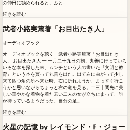
の仲田に勧められると、ふと...
続きを読む
武者小路実篤著「お目出たき人」
オーディオブック
オーディオブックを聴く：武者小路実篤著「お目出たき
人」 お目出たき人 一 一月二十九日の朝、丸善に行っていろ
いろな本を探した末、ムンチという人の書いた『文明と教
育』という本を買って丸善を出た。出て右に曲がって少し
来て四つ角の所へ来た時、右に折れようか、まっすぐ行こ
うかと思いながらちょっと右の道を見る。二三十間先に美
しい華やかな着物を着た若い二人の女が立ち止まって、誰
か待っているようだった。自分の足...
続きを読む
火星の記憶 by レイモンド・F・ジョー