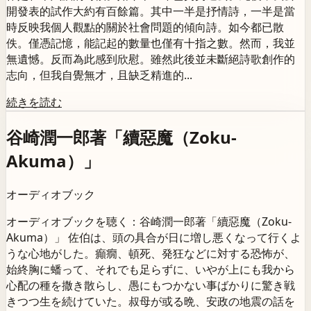
開發表的試作大約有百餘篇。其中一半是抒情詩，一半是當
時反映我個人觀點的關於社會問題的傾向詩。如今都已散
佚。僅憑記憶，能記起的數量也僅有十指之數。然而，我並
無遺憾。反而為此感到欣慰。雖然此後並未斷絕詩歌創作的
志向，但我自覺無才，且缺乏精進的...
続きを読む
谷崎潤一郎著「續惡魔（Zoku-
Akuma）」
オーディオブック
オーディオブックを聴く：谷崎潤一郎著「續惡魔（Zoku-
Akuma）」 佐伯は、頭の具合が日に増し悪くなって行くよ
うな心地がした。癲癇、頓死、発狂などに対する恐怖が、
始終胸に蟠って、それでも足らずに、いやが上にも我から
心配の種を撒き散らし、愚にもつかない事ばかりに驚き戦
きつつ生を続けていた。叔母が或る晩、安政の地震の話を