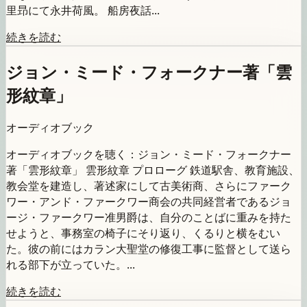
里昻にて永井荷風。 船房夜話...
続きを読む
ジョン・ミード・フォークナー著「雲
形紋章」
オーディオブック
オーディオブックを聴く：ジョン・ミード・フォークナー
著「雲形紋章」 雲形紋章 プロローグ 鉄道駅舎、教育施設、
教会堂を建造し、著述家にして古美術商、さらにファーク
ワー・アンド・ファークワー商会の共同経営者であるジョ
ージ・ファークワー准男爵は、自分のことばに重みを持た
せようと、事務室の椅子にそり返り、くるりと横をむい
た。彼の前にはカラン大聖堂の修復工事に監督として送ら
れる部下が立っていた。...
続きを読む