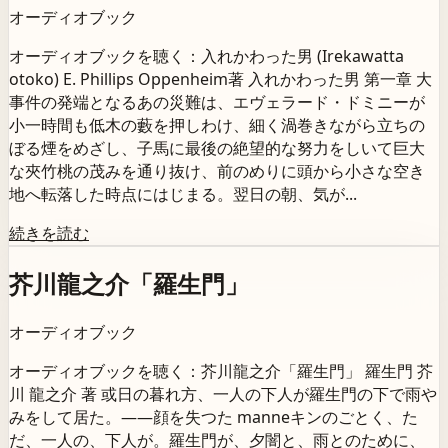
オーディオブック
オーディオブックを聴く：入れかわった男 (Irekawatta
otoko) E. Phillips Oppenheim著 入れかわった男 第一章 大
事件の発端となるあの災難は、エヴェラード・ドミニーが
小一時間も低木の藪を押しわけ、細く渦巻きながら立ちの
ぼる煙をめざし、子馬に最後の絶望的な努力をしいて巨大
な夾竹桃の茂みを通り抜け、前のめりに頭から小さな空き
地へ転落した時点にはじまる。翌日の朝、気が...
続きを読む
芥川龍之介「羅生門」
オーディオブック
オーディオブックを聴く：芥川龍之介「羅生門」 羅生門 芥
川 龍之介 著 或日の暮れ方、一人の下人が羅生門の下で雨や
みをして居た。――顔を失つた manneキンのごとく、た
だ、一人の、下人が。羅生門が、夕闇と、雨とのために、