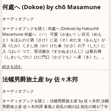
何處へ (Dokoe) by chō Masamune
オーディオブック
オーディオブックを聴く: 何處へ (Dokoe) by Hakuchō
Masamune 何處へ （一） 可愛《かあい》い目元《めも
と》をほんのり酒《さけ》に染《そ》めた女《をんな》が
高《たか》くさし掛《か》けた傘《かさ》の下《した》に
入《はい》つて、菅沼健次《すがぬまけんじ》は敷石傳
《しきいしづた》ひに門口《かどぐち》へ來《き》た。...
続きを読む
法螺男爵旅土産 by 佐々木邦
オーディオブック
オーディオブックを聴く：法螺男爵旅土産 by 佐々木邦 法螺
男爵旅土産 佐々木邦譯 暴風と胡瓜の樹の話 拙生の髯が丁年