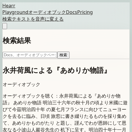
Hearr
Playground
オーディオブック
Docs
Pricing
検索
テキストを音声に変える
検索結果
検索
永井荷風による『あめりか物語』
オーディオブック
オーディオブックを聴く：永井荷風による『あめりか物
語』 あめりか物語 明治三十六年の秋十月の頃より米國に遊
びて今茲明治四十年 の夏七月フランスに向ひてニューヨー
クを去るに臨み、日頃 旅窓に書き綴りたるものを採り集め
て、あめりかものがたり と題し、謹んでわが恩師にして恩
友なる小波山人巖谷先生の 机下に呈す。明治四十年十一月