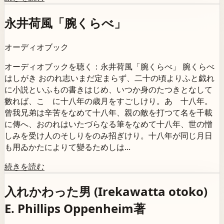
永井荷風「腕くらべ」
オーディオブック
オーディオブックを聴く：永井荷風「腕くらべ」 腕くらべ
はしがき おのれ志いまだ定まらず、二十の頃よりふと戯れ
に小説といふもの書きはじめ、いつか身のたつきとなして
數れば、こゝに十八年の歳月をすごしけり。あゝ十八年。
曾我兄弟は辛苦をなめて十八年、親の敵を打つて名を千載
に傳へ、おのれはいたづらなる筆をなめて十八年、世の憎
しみを受け人のそしりをのみ招ぎけり。十八年が同じ月日
も用ゐかたによりて變るためしは...
続きを読む
入れかわった男 (Irekawatta otoko)
E. Phillips Oppenheim著