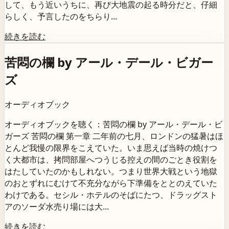
して、もう近いうちに、再び大地震の起る時分だと、仔細
らしく、予言したのをちらり...
続きを読む
苦悶の欄 by アール・デール・ビガー
ズ
オーディオブック
オーディオブックを聴く：苦悶の欄 by アール・デール・ビ
ガーズ 苦悶の欄 第一章 二年前の七月、ロンドンの猛暑はほ
とんど我慢の限界をこえていた。いま思えば当時の焼けつ
く大都市は、拷問部屋へつうじる控えの間のごとき役割を
はたしていたのかもしれない。つまり世界大戦という地獄
のおとずれにむけて不充分ながら下準備をととのえていた
わけである。セシル・ホテルのそばにたつ、ドラッグスト
アのソーダ水売り場には大...
続きを読む