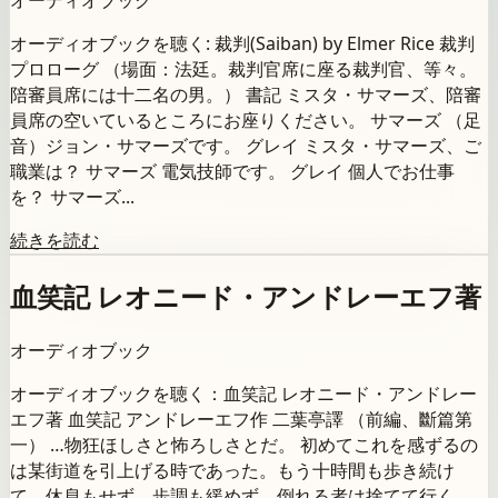
オーディオブック
オーディオブックを聴く: 裁判(Saiban) by Elmer Rice 裁判
プロローグ （場面：法廷。裁判官席に座る裁判官、等々。
陪審員席には十二名の男。） 書記 ミスタ・サマーズ、陪審
員席の空いているところにお座りください。 サマーズ （足
音）ジョン・サマーズです。 グレイ ミスタ・サマーズ、ご
職業は？ サマーズ 電気技師です。 グレイ 個人でお仕事
を？ サマーズ...
続きを読む
血笑記 レオニード・アンドレーエフ著
オーディオブック
オーディオブックを聴く：血笑記 レオニード・アンドレー
エフ著 血笑記 アンドレーエフ作 二葉亭譯 （前編、斷篇第
一） …物狂ほしさと怖ろしさとだ。 初めてこれを感ずるの
は某街道を引上げる時であった。もう十時間も歩き続け
て、休息もせず、歩調も緩めず、倒れる者は捨てて行く。