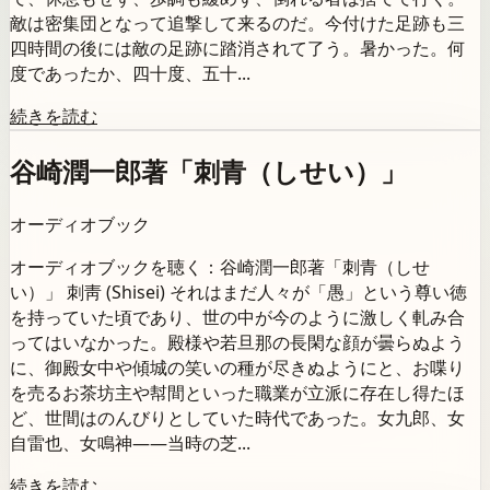
敵は密集団となって追撃して来るのだ。今付けた足跡も三
四時間の後には敵の足跡に踏消されて了う。暑かった。何
度であったか、四十度、五十...
続きを読む
谷崎潤一郎著「刺青（しせい）」
オーディオブック
オーディオブックを聴く：谷崎潤一郎著「刺青（しせ
い）」 刺靑 (Shisei) それはまだ人々が「愚」という尊い徳
を持っていた頃であり、世の中が今のように激しく軋み合
ってはいなかった。殿様や若旦那の長閑な顔が曇らぬよう
に、御殿女中や傾城の笑いの種が尽きぬようにと、お喋り
を売るお茶坊主や幇間といった職業が立派に存在し得たほ
ど、世間はのんびりとしていた時代であった。女九郎、女
自雷也、女鳴神――当時の芝...
続きを読む