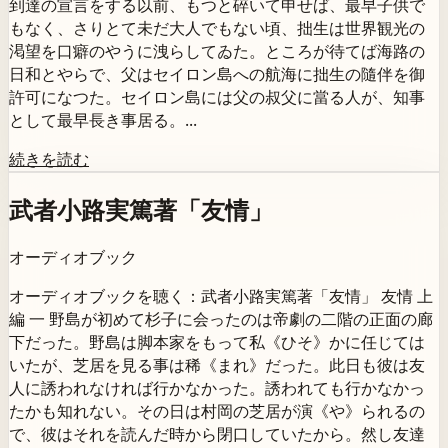
到達の宣言をする以前、もつと碎いて申せば、最早子供で
もなく、さりとて未だ大人でもない頃、拙生は世界観光の
渇望を口癖のやうに洩らしてゐた。ところが待てば海路の
日和とやらで、父はセイロン島への航海に拙生の隨伴を御
許可になつた。セイロン島には父の叔父に當る人が、知事
として最早長き事居る。...
続きを読む
武者小路実篤著「友情」
オーディオブック
オーディオブックを聴く：武者小路実篤著「友情」 友情 上
編 一 野島が初めて杉子に会ったのは帝劇の二階の正面の廊
下だった。野島は脚本家をもって私《ひそ》かに任じては
いたが、芝居を見る事は稀《まれ》だった。此日も彼は友
人に誘われなければ行かなかった。誘われても行かなかっ
たかも知れない。その日は村岡の芝居が演《や》られるの
で、彼はそれを読んだ時から閉口していたから。然し友達