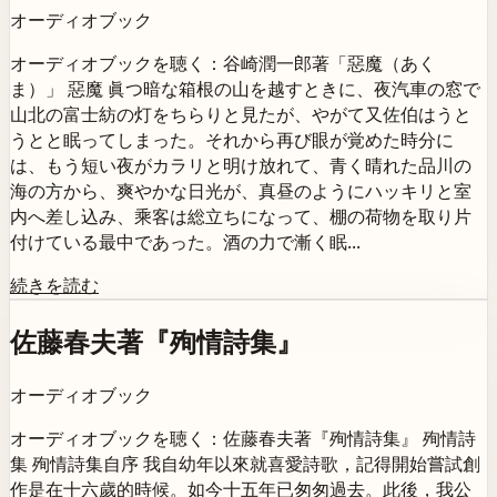
オーディオブック
オーディオブックを聴く：谷崎潤一郎著「惡魔（あく
ま）」 惡魔 眞つ暗な箱根の山を越すときに、夜汽車の窓で
山北の富士紡の灯をちらりと見たが、やがて又佐伯はうと
うとと眠ってしまった。それから再び眼が覚めた時分に
は、もう短い夜がカラリと明け放れて、青く晴れた品川の
海の方から、爽やかな日光が、真昼のようにハッキリと室
内へ差し込み、乘客は総立ちになって、棚の荷物を取り片
付けている最中であった。酒の力で漸く眠...
続きを読む
佐藤春夫著『殉情詩集』
オーディオブック
オーディオブックを聴く：佐藤春夫著『殉情詩集』 殉情詩
集 殉情詩集自序 我自幼年以來就喜愛詩歌，記得開始嘗試創
作是在十六歲的時候。如今十五年已匆匆過去。此後，我公