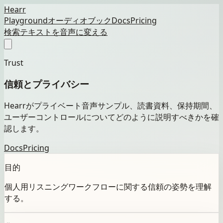
Hearr
Playground
オーディオブック
Docs
Pricing
検索
テキストを音声に変える
Trust
信頼とプライバシー
Hearrがプライベート音声サンプル、読書資料、保持期間、
ユーザーコントロールについてどのように説明すべきかを確
認します。
Docs
Pricing
目的
個人用リスニングワークフローに関する信頼の姿勢を理解
する。