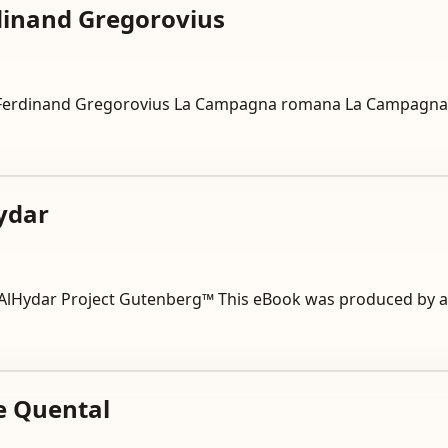
erdinand Gregorovius
1 by Ferdinand Gregorovius La Campagna romana La Campagna
Hydar
d AlHydar Project Gutenberg™ This eBook was produced by an
e Quental