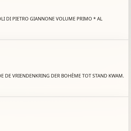
I NAPOLI DI PIETRO GIANNONE VOLUME PRIMO * AL
 I. HOE DE VRIENDENKRING DER BOHÈME TOT STAND KWAM.