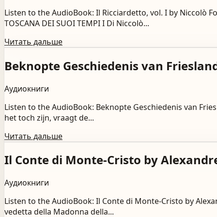
Listen to the AudioBook: Il Ricciardetto, vol. I by Ni
TOSCANA DEI SUOI TEMPI I Di Niccolò...
Читать дальше
Beknopte Geschiedenis van Friesland
Аудиокниги
Listen to the AudioBook: Beknopte Geschiedenis van F
het toch zijn, vraagt de...
Читать дальше
Il Conte di Monte-Cristo by Alexand
Аудиокниги
Listen to the AudioBook: Il Conte di Monte-Cristo by A
vedetta della Madonna della...