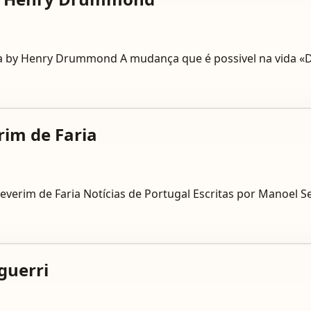
ida by Henry Drummond A mudança que é possivel na vida «
rim de Faria
Severim de Faria Notícias de Portugal Escritas por Manoel 
eguerri