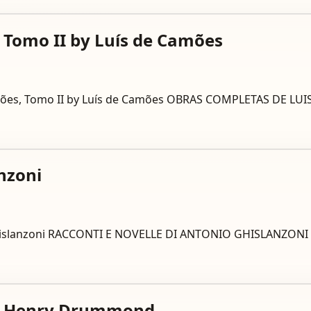
 Tomo II by Luís de Camões
Camões, Tomo II by Luís de Camões OBRAS COMPLETAS DE 
nzoni
io Ghislanzoni RACCONTI E NOVELLE DI ANTONIO GHISLANZ
by Henry Drummond