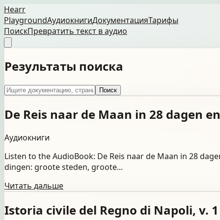
Hearr
Playground
Аудиокниги
Документация
Тарифы
Поиск
Превратить текст в аудио
Результаты поиска
Поиск
De Reis naar de Maan in 28 dagen en
Аудиокниги
Listen to the AudioBook: De Reis naar de Maan in 28 dag
dingen: groote steden, groote...
Читать дальше
Istoria civile del Regno di Napoli, v.