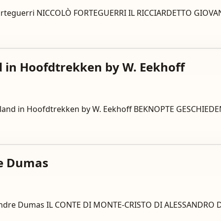
ccolò Forteguerri NICCOLÒ FORTEGUERRI IL RICCIARDETTO G
 in Hoofdtrekken by W. Eekhoff
riesland in Hoofdtrekken by W. Eekhoff BEKNOPTE GESCHI
re Dumas
lexandre Dumas IL CONTE DI MONTE-CRISTO DI ALESSANDRO DU