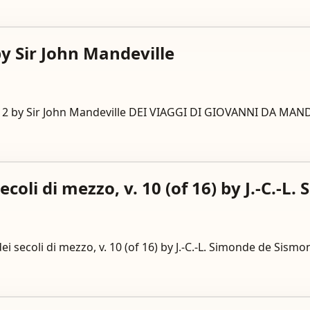
 by Sir John Mandeville
 vol. 2 by Sir John Mandeville DEI VIAGGI DI GIOVANNI DA M
secoli di mezzo, v. 10 (of 16) by J.-C.-
 dei secoli di mezzo, v. 10 (of 16) by J.-C.-L. Simonde de 