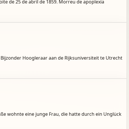
ite de 25 de abril de 1859. Morreu de apoplexia
Bijzonder Hoogleraar aan de Rijksuniversiteit te Utrecht
e wohnte eine junge Frau, die hatte durch ein Unglück