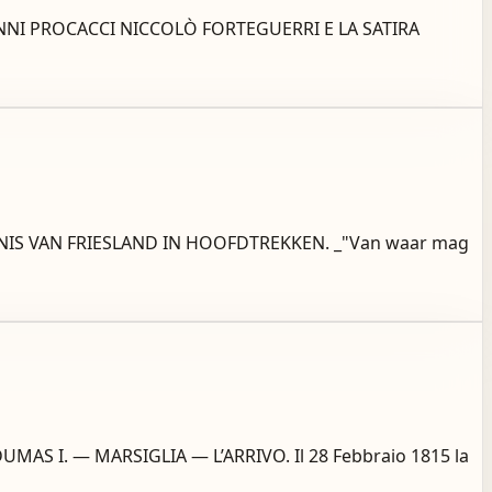
IOVANNI PROCACCI NICCOLÒ FORTEGUERRI E LA SATIRA
EDENIS VAN FRIESLAND IN HOOFDTREKKEN. _"Van waar mag
MAS I. — MARSIGLIA — L’ARRIVO. Il 28 Febbraio 1815 la