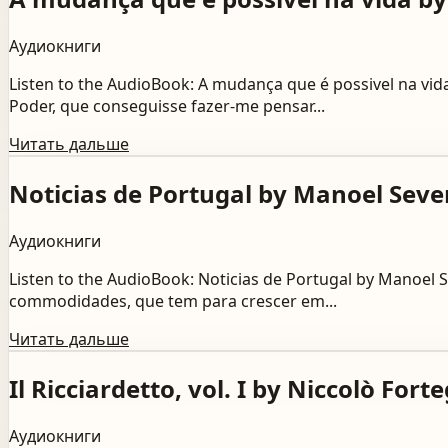
Аудиокниги
Listen to the AudioBook: A mudança que é possivel na v
Poder, que conseguisse fazer-me pensar...
Читать дальше
Noticias de Portugal by Manoel Seve
Аудиокниги
Listen to the AudioBook: Noticias de Portugal by Manoel 
commodidades, que tem para crescer em...
Читать дальше
Il Ricciardetto, vol. I by Niccolò Fort
Аудиокниги