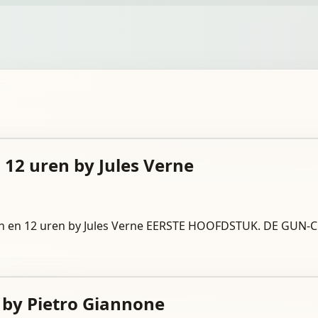
 12 uren by Jules Verne
en en 12 uren by Jules Verne EERSTE HOOFDSTUK. DE GUN-CL
 1 by Pietro Giannone