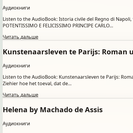
Аудиокниги
Listen to the AudioBook: Istoria civile del Regno di Na
POTENTISSIMO E FELICISSIMO PRINCIPE CARLO...
Читать дальше
Kunstenaarsleven te Parijs: Roman 
Аудиокниги
Listen to the AudioBook: Kunstenaarsleven te Parijs:
Ziehier hoe het toeval, dat de...
Читать дальше
Helena by Machado de Assis
Аудиокниги