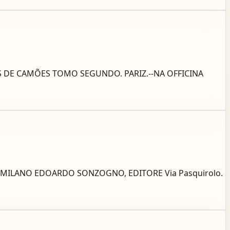
LUIS DE CAMÕES TOMO SEGUNDO. PARIZ.--NA OFFICINA
ONI MILANO EDOARDO SONZOGNO, EDITORE Via Pasquirolo.