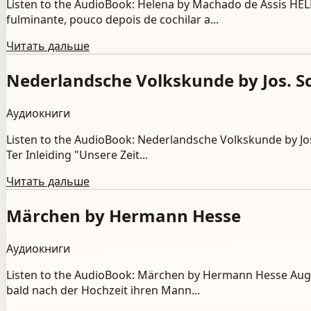
Listen to the AudioBook: Helena by Machado de Assis HEL
fulminante, pouco depois de cochilar a...
Читать дальше
Nederlandsche Volkskunde by Jos. S
Аудиокниги
Listen to the AudioBook: Nederlandsche Volkskunde by Jos.
Ter Inleiding "Unsere Zeit...
Читать дальше
Märchen by Hermann Hesse
Аудиокниги
Listen to the AudioBook: Märchen by Hermann Hesse Augu
bald nach der Hochzeit ihren Mann...