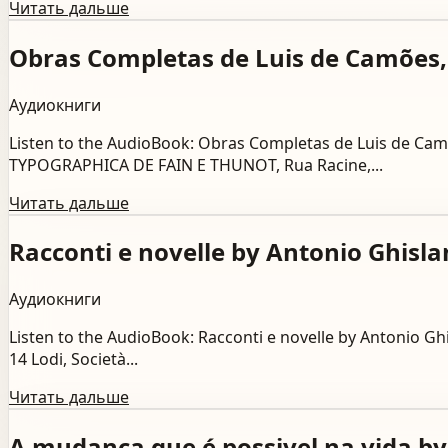
Читать дальше
Obras Completas de Luis de Camões,
Аудиокниги
Listen to the AudioBook: Obras Completas de Luis de 
TYPOGRAPHICA DE FAIN E THUNOT, Rua Racine,...
Читать дальше
Racconti e novelle by Antonio Ghisla
Аудиокниги
Listen to the AudioBook: Racconti e novelle by Anton
14 Lodi, Società...
Читать дальше
A mudança que é possivel na vida 