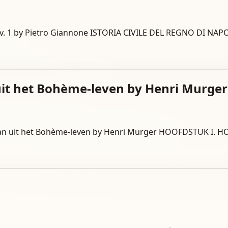
poli, v. 1 by Pietro Giannone ISTORIA CIVILE DEL REGNO D
uit het Bohème-leven by Henri Murger
 Roman uit het Bohème-leven by Henri Murger HOOFDSTUK