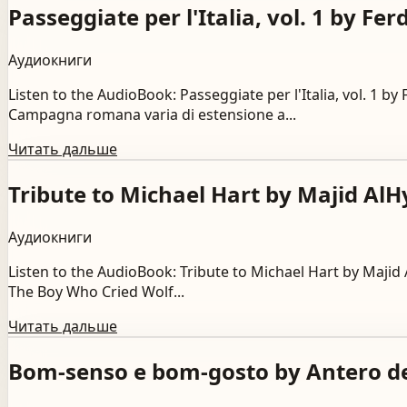
Passeggiate per l'Italia, vol. 1 by F
Аудиокниги
Listen to the AudioBook: Passeggiate per l'Italia, vol. 
Campagna romana varia di estensione a...
Читать дальше
Tribute to Michael Hart by Majid Al
Аудиокниги
Listen to the AudioBook: Tribute to Michael Hart by Maji
The Boy Who Cried Wolf...
Читать дальше
Bom-senso e bom-gosto by Antero d