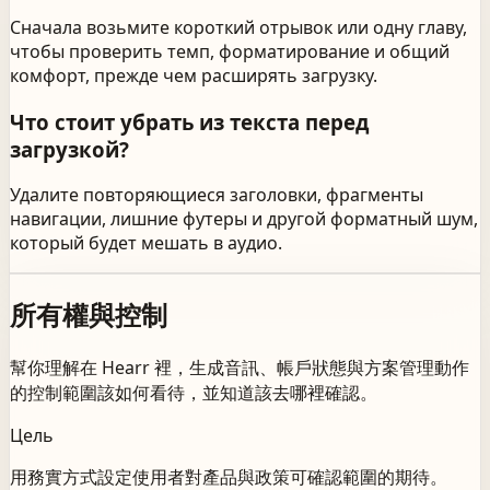
Сначала возьмите короткий отрывок или одну главу,
чтобы проверить темп, форматирование и общий
комфорт, прежде чем расширять загрузку.
Что стоит убрать из текста перед
загрузкой?
Удалите повторяющиеся заголовки, фрагменты
навигации, лишние футеры и другой форматный шум,
который будет мешать в аудио.
所有權與控制
幫你理解在 Hearr 裡，生成音訊、帳戶狀態與方案管理動作
的控制範圍該如何看待，並知道該去哪裡確認。
Цель
用務實方式設定使用者對產品與政策可確認範圍的期待。